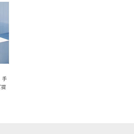
）手
ご提